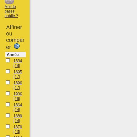
Mot de
passe
oublié ?
Affiner
ou
compar
er
Année
1834
[18]
1895
[17]
1896
[17]
1906
[16]
1864
[14]
1889
[14]
1870
[13]