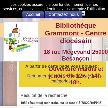
Les cookies assurent le bon fonctionnement de nos
services, en utilisant ces derniers, vous acceptez l'utilisation
des cookies.
S'opposer
Accepter
Accueil
Contactez-nous
Bibliothèque
Grammont - Centre
diocésain
18 rue Mégevand 25000
Besançon
A partir de cette page vous pouvez :
Ouverture mardis et
jeudis 9h-12h ; 14h-
Retourner au premier écran avec les
catégories...
18h.
Résultat de la recherche
1052 résultat(s) recherche sur le mot-clé 'BIOGRAPHIE'