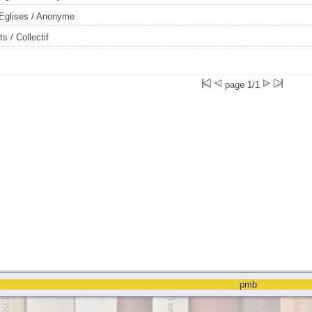
 Eglises
/ Anonyme
ts
/ Collectif
page 1/1
pmb