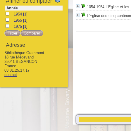
Affiner ou comparer
1054-1954 L'Eglise et les
Année
1954
[1]
L'Eglise des cinq continen
1955
[1]
1975
[1]
Adresse
Bibliothèque Grammont
18 rue Mégevand
25041 BESANCON
France
03.81.25.17.17
contact