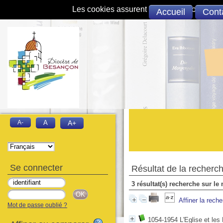
Les cookies assurent le bon fonctionnement 
Accueil
Cont
A-
A
A+
Se connecter
Résultat de la recherc
3 résultat(s) recherche sur 
Affiner la rech
Mot de passe oublié ?
1054-1954 L'Eglise et les