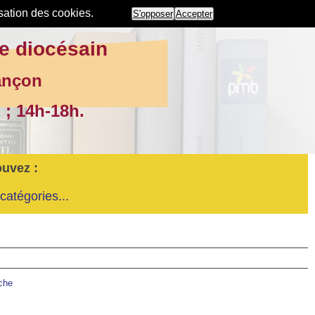
isation des cookies.
S'opposer
Accepter
e diocésain
ançon
 ; 14h-18h.
ouvez :
catégories...
rche