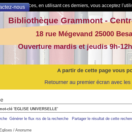
de nos services, en utilisant ces derniers, vous acceptez l'util
actez-nous
Bibliothèque Grammont - Centr
18 rue Mégevand 25000 Bes
Ouverture mardis et jeudis 9h-12h
A partir de cette page vous p
Retourner au premier écran avec les 
he
le mot-clé 'EGLISE UNIVERSELLE'
erche
Générer le flux rss de la recherche
Partager le résultat de cette reche
 Eglises
/ Anonyme