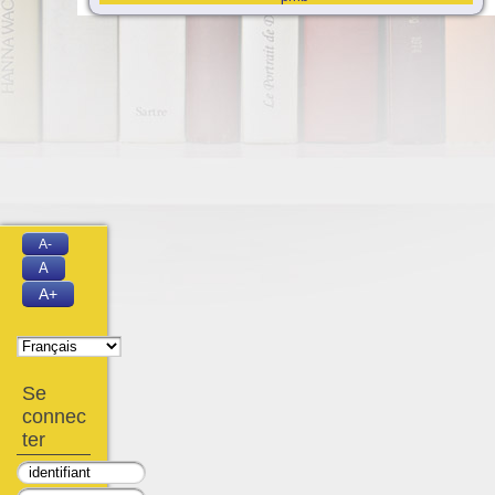
A-
A
A+
Se
connec
ter