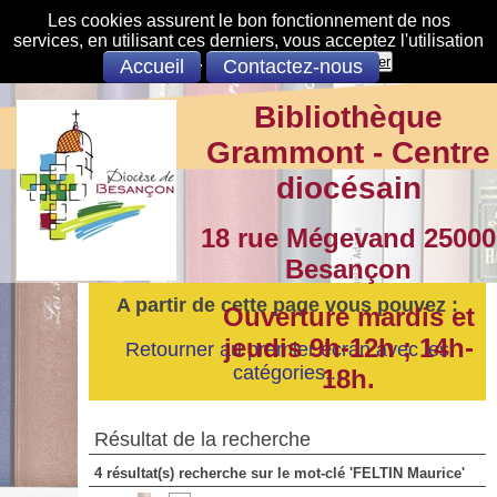
Les cookies assurent le bon fonctionnement de nos
services, en utilisant ces derniers, vous acceptez l'utilisation
des cookies.
S'opposer
Accepter
Accueil
Contactez-nous
Bibliothèque
Grammont - Centre
diocésain
18 rue Mégevand 25000
Besançon
A partir de cette page vous pouvez :
Ouverture mardis et
jeudis 9h-12h ; 14h-
Retourner au premier écran avec les
catégories...
18h.
Résultat de la recherche
4 résultat(s) recherche sur le mot-clé 'FELTIN Maurice'