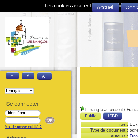
Les cookies assurent le bon fonctionnement 
Accueil
Cont
A-
A
A+
Se connecter
L'Evangile au présent
/ Franço
Public
ISBD
Titre :
L'Ev
Mot de passe oublié ?
Type de document :
text
Auteurs :
Fran