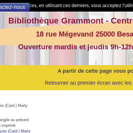
de nos services, en utilisant ces derniers, vous acceptez l'util
actez-nous
Bibliothèque Grammont - Centr
18 rue Mégevand 25000 Bes
Ouverture mardis et jeudis 9h-12h
A partir de cette page vous p
Retourner au premier écran avec les 
is (Card.) Marty
angile au présent
e imprimé
çois (Card.) Marty