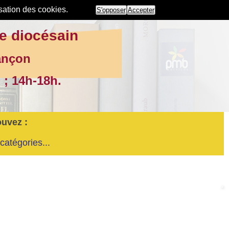
isation des cookies.
S'opposer
Accepter
e diocésain
ançon
 ; 14h-18h.
ouvez :
catégories...