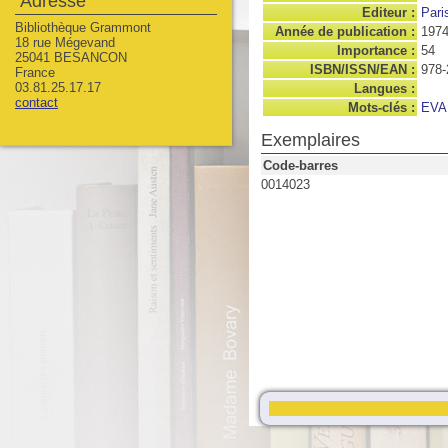
Adresse
Editeur :
Pari
Bibliothèque Grammont
Année de publication :
197
18 rue Mégevand
Importance :
54
25041 BESANCON
ISBN/ISSN/EAN :
978-
France
03.81.25.17.17
Langues :
contact
Mots-clés :
EVA
Exemplaires
Code-barres
0014023