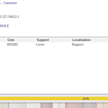
s : Centurion
4
2-227-34012-1
NGILE
Cote
Support
Localisation
8D0383
Livres
Magasin
pmb