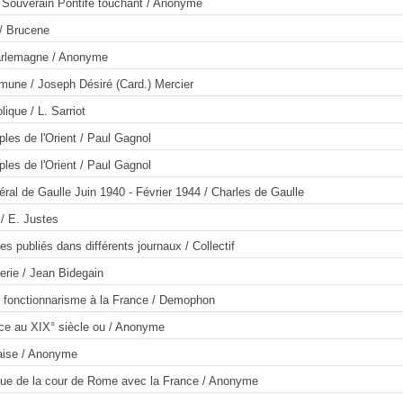
u Souverain Pontife touchant
/ Anonyme
/ Brucene
arlemagne
/ Anonyme
mmune
/ Joseph Désiré (Card.) Mercier
olique
/ L. Sarriot
les de l'Orient
/ Paul Gagnol
les de l'Orient
/ Paul Gagnol
éral de Gaulle Juin 1940 - Février 1944
/ Charles de Gaulle
/ E. Justes
les publiés dans différents journaux
/ Collectif
erie
/ Jean Bidegain
 fonctionnarisme à la France
/ Demophon
ce au XIX° siècle ou
/ Anonyme
aise
/ Anonyme
ue de la cour de Rome avec la France
/ Anonyme