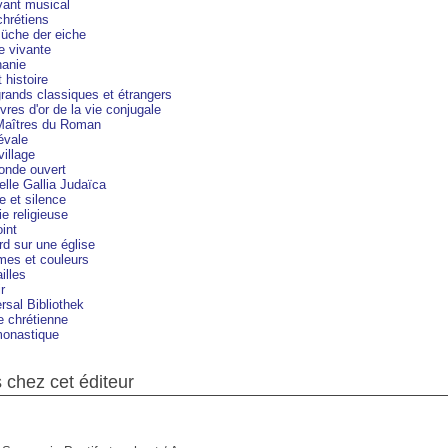
vant musical
hrétiens
üche der eiche
e vivante
hanie
t histoire
rands classiques et étrangers
ivres d'or de la vie conjugale
Maîtres du Roman
évale
illage
onde ouvert
lle Gallia Judaïca
e et silence
e religieuse
int
d sur une église
mes et couleurs
illes
r
rsal Bibliothek
e chrétienne
monastique
chez cet éditeur