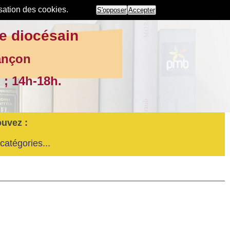
isation des cookies.
S'opposer
Accepter
e diocésain
ançon
 ; 14h-18h.
ouvez :
catégories...