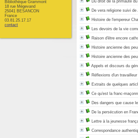
Du droit de la primauté d
Bibliothèque Grammont
18 rue Mégevand
De vera religione suivi de
25041 BESANCON
France
Histoire de l'empereur Ch
03.81.25.17.17
contact
Les devoirs de la vie co
Raison d'être encore cath
Histoire ancienne des peup
Histoire ancienne des peup
Appels et discours du gén
Réflexions d'un travailleur
Extraits de quelques artic
Ce qu'est la franc-maçonn
Des dangers que cause le
De la persécution en Fran
Lettre à la jeunesse franç
Correspondance authentiq