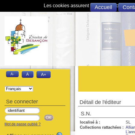
Les cookies assurent le bon fonctionnement 
Accueil
Cont
A-
A
A+
Se connecter
Détail de l'éditeur
S.N.
localisé à :
SL
Mot de passe oublié ?
Collections rattachées :
Allia
L'ann