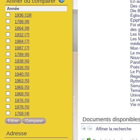
Affiner ou comparer
En a
Des c
Année
Die B
1936
[19]
Eglis
Epip
1788
[8]
Foi e
1864
[8]
des g
Les l
1932
[7]
Les 
1984
[7]
médi
1987
[7]
Mon v
Le m
1789
[6]
Nouve
1938
[6]
Parol
Poési
1926
[5]
Le Po
1940
[5]
Regar
1963
[5]
Ryth
Sema
1965
[5]
Terroi
1968
[5]
Unive
La vi
1976
[5]
Vie 
1978
[5]
1768
[4]
Documents disponibles 
Affiner la recherche
Adresse