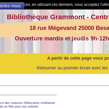
de nos services, en utilisant ces derniers, vous acceptez l'util
actez-nous
Bibliothèque Grammont - Centr
18 rue Mégevand 25000 Bes
Ouverture mardis et jeudis 9h-12h
A partir de cette page vous p
Retourner au premier écran avec les 
nce des maisons d'éducation chrétienne
ée en fête pour nos enfants