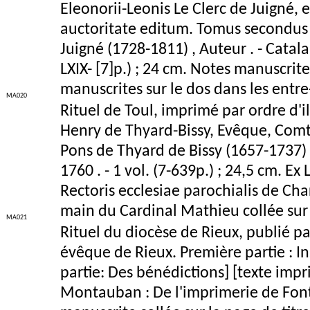
Eleonorii-Leonis Le Clerc de Juigné, 
auctoritate editum. Tomus secondus 
Juigné (1728-1811) , Auteur . - Catalau
LXIX- [7]p.) ; 24 cm. Notes manuscrit
manuscrites sur le dos dans les ent
MA020
Rituel de Toul, imprimé par ordre d'i
Henry de Thyard-Bissy, Evêque, Comte
Pons de Thyard de Bissy (1657-1737) ,
1760 . - 1 vol. (7-639p.) ; 24,5 cm. Ex 
Rectoris ecclesiae parochialis de Ch
main du Cardinal Mathieu collée sur 
MA021
Rituel du diocèse de Rieux, publié pa
évêque de Rieux. Première partie : I
partie: Des bénédictions] [texte impri
Montauban : De l'imprimerie de Fontan