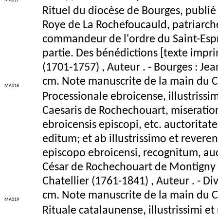
MA017
Rituel du diocèse de Bourges, publié
Roye de La Rochefoucauld, patriarch
commandeur de l'ordre du Saint-Espri
partie. Des bénédictions [texte imp
(1701-1757) , Auteur . - Bourges : Jean
cm. Note manuscrite de la main du Ca
MA018
Processionale ebroicense, illustrissimi
Caesaris de Rochechouart, miseratione
ebroicensis episcopi, etc. auctoritat
editum; et ab illustrissimo et rever
episcopo ebroicensi, recognitum, auc
César de Rochechouart de Montigny (
Chatellier (1761-1841) , Auteur . - Divi
cm. Note manuscrite de la main du Ca
MA019
Rituale catalaunense, illustrissimi et