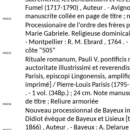
Fumel (1717-1790) , Auteur . - Avignon 
manuscrite collée en page de titre ; 
MA014
Processionaire de l'ordre des frères 
Marie Gabriele. Religieuse dominicai
- Montpellier : R. M. Ebrard , 1764 . 
côte "505"
MA015
Rituale romanum, Pauli V, pontificis
auctoritate illustrissimi et reverendis
Parisis, episcopi Lingonensis, amplif
imprimé] / Pierre-Louis Parisis (1795-
. - 1 vol. (348p.) ; 24 cm. Note manu
de titre ; Reliure armoriée
MA016
Nouveau processionnal de Bayeux im
Didiot évèque de Bayeux et Lisieux [t
1866) , Auteur . - Bayeux : A. Delarue 