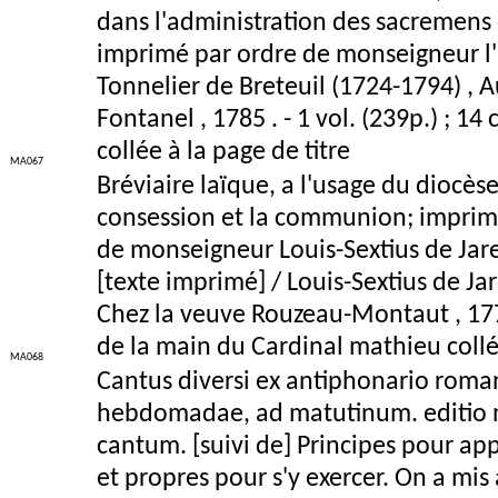
dans l'administration des sacremens e
imprimé par ordre de monseigneur l'
Tonnelier de Breteuil (1724-1794) , A
Fontanel , 1785 . - 1 vol. (239p.) ; 
collée à la page de titre
MA067
Bréviaire laïque, a l'usage du diocès
consession et la communion; imprimé 
de monseigneur Louis-Sextius de Jare
[texte imprimé] / Louis-Sextius de Ja
Chez la veuve Rouzeau-Montaut , 1776
de la main du Cardinal mathieu collée
MA068
Cantus diversi ex antiphonario roman
hebdomadae, ad matutinum. editio no
cantum. [suivi de] Principes pour app
et propres pour s'y exercer. On a mis