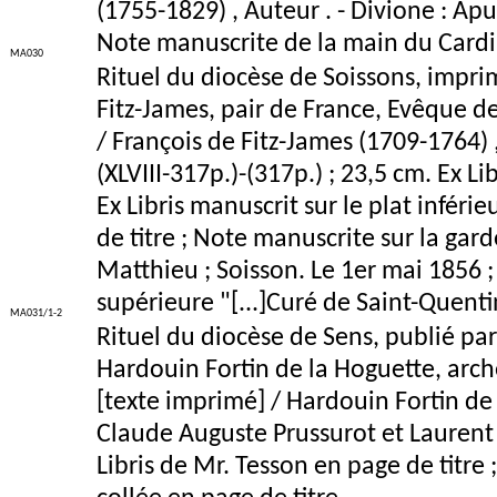
(1755-1829) , Auteur . - Divione : Apud
Note manuscrite de la main du Cardin
MA030
Rituel du diocèse de Soissons, impri
Fitz-James, pair de France, Evêque d
/ François de Fitz-James (1709-1764) , 
(XLVIII-317p.)-(317p.) ; 23,5 cm. Ex L
Ex Libris manuscrit sur le plat inféri
de titre ; Note manuscrite sur la gar
Matthieu ; Soisson. Le 1er mai 1856 ;
supérieure "[...]Curé de Saint-Quenti
MA031/1-2
Rituel du diocèse de Sens, publié par
Hardouin Fortin de la Hoguette, arc
[texte imprimé] / Hardouin Fortin de 
Claude Auguste Prussurot et Laurent R
Libris de Mr. Tesson en page de titr