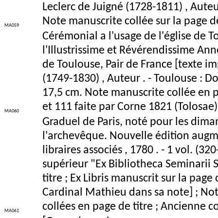
Leclerc de Juigné (1728-1811) , Auteur 
Note manuscrite collée sur la page de
MA059
Cérémonial a l'usage de l'église de 
l'Illustrissime et Révérendissime A
de Toulouse, Pair de France [texte 
(1749-1830) , Auteur . - Toulouse : Do
17,5 cm. Note manuscrite collée en pa
et 111 faite par Corne 1821 (Tolosae)
MA060
Graduel de Paris, noté pour les dima
l'archevêque. Nouvelle édition augmen
libraires associés , 1780 . - 1 vol. (32
supérieur "Ex Bibliotheca Seminarii Sa
titre ; Ex Libris manuscrit sur la pag
Cardinal Mathieu dans sa note] ; No
collées en page de titre ; Ancienne c
MA061