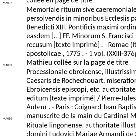
collée en page de titre
MA032
Memoriale rituum sive caeremoniale p
persolvendis in minoribus Ecclesiis 
Benedicti XIII. Pontificis maximi o
easdem [...] FF. Minorum S. Francis
recusum [texte imprimé] . - Romae (
apostolicae , 1775 . - 1 vol. (XXIII-3
Mathieu collée sur la page de titre
MA033
Processionale ebroicense, illustrissimi
Caesaris de Rochechouart, miseratione
Ebroicensis episcopi, etc. auctoritat
editum [texte imprimé] / Pierre-Jul
Auteur . - Paris : Coignard Jean Baptist
manuscrite de la main du Cardinal Ma
MA034
Rituale lingonense, authoritate illust
domini Ludovici Mariae Armandi de S