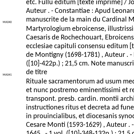
etc. Fullu editum [texte imprimé] / 
Auteur . - Constantiae : Apud Leonard
manuscrite de la main du Cardinal Ma
MA040
Martyrologium ebroicense, illustrissim
Caesaris de Rochechouart, Ebroicensis
ecclesiae capituli consensu editum [
de Montigny (1698-1781) , Auteur . - P
([10]-422p.) ; 21,5 cm. Note manuscr
de titre
MA041
Rituale sacramentorum ad usum medio
et nunc postremo eminentissimi et reve
transpont. presb. cardin. montii arch
instructiones ritus et decreta ad fu
in prouincialibus, et diocesanis syno
Cesare Monti (1593-1629) , Auteur . 
1645 . - 1 vol. ([10]-348-132p.) ; 21