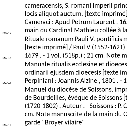
cameracensis, S. romani imperii princ
locis aliquot auctum. [texte imprimé
Cameraci : Apud Petrum Laurent , 1659
main du Cardinal Mathieu collée à la
MA045
Rituale romanum Pauli V. pontificis 
[texte imprimé] / Paul V (1552-1621) ,
1679 . - 1 vol. (518p.) ; 21 cm. Note 
MA046
Manuale ritualis ecclesiae et dioeces
ordinarii ejusdem dioecesis [texte im
Perpiniani : Joannis Alzine , 1801 . - 
MA047
Manuel du diocèse de Soissons, imp
de Bourdeilles, évèque de Soissons [
(1720-1802) , Auteur . - Soissons : P. C
cm. Note manuscrite de la main du Ca
garde "Broyer vilaire"
MA048