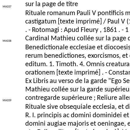
sur la page de titre
MA037
Rituale romanum Pauli V pontificis 
castigatum [texte imprimé] / Paul V (
. - Rotomagi : Apud Fleury , 1861 . - 
Cardinal Mathieu collée sur la page d
MA038
Benedictionale ecclesiae et diocoesi
rerum benedictiones, exorcismos, et c
editum. 1. Timoth. 4. Omnis creatura
orationem [texte imprimé] . - Constance
Ex Libris au verso de la garde "Ego S
Mathieu collée sur la garde supérieu
contregarde supérieure ; Reliure alle
MA039
Rituale sive obsequiale ecclesia, et d
R. I. principis ac domini dominidei et
domini augiae majoris et oeningae, e