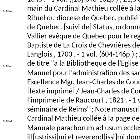
main du Cardinal Mathieu collée à la
MA042
Rituel du diocese de Quebec, publié 
de Quebec. [suivi de] Status, ordonn
Vallier evêque de Quebec pour le reg
Baptiste de La Croix de Chevrières de 
Langlois , 1703 . - 1 vol. (604-146p.) 
de titre "a la Bibliotheque de l'Eglise
MA043
Manuel pour l'administration des sa
Excellence Mgr. Jean-Charles de Couc
[texte imprimé] / Jean-Charles de Cou
l'imprimerie de Raucourt , 1821 . - 1 
séminaire de Reims" ; Note manuscri
Cardinal Mathieu collée à la page de 
MA044
Manuale parachorum ad usum ecclesia
ill[ustrissi]mi et reverend[issi]mi do