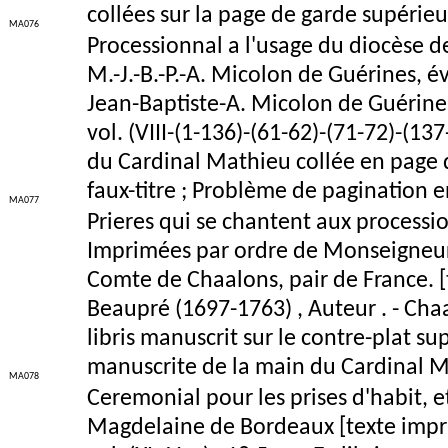
collées sur la page de garde supérie
MA076
Processionnal a l'usage du diocèse 
M.-J.-B.-P.-A. Micolon de Guérines, 
Jean-Baptiste-A. Micolon de Guérines 
vol. (VIII-(1-136)-(61-62)-(71-72)-(13
du Cardinal Mathieu collée en page d
faux-titre ; Problème de pagination e
MA077
Prieres qui se chantent aux processio
Imprimées par ordre de Monseigneu
Comte de Chaalons, pair de France. 
Beaupré (1697-1763) , Auteur . - Chaalo
libris manuscrit sur le contre-plat s
manuscrite de la main du Cardinal Mat
MA078
Ceremonial pour les prises d'habit, e
Magdelaine de Bordeaux [texte imprimé