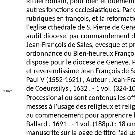
Rituel romain, pour bien et duement a
autres fonctions ecclesiastiques. Pa
rubriques en françois, et la reformat
l'eglise cthedrale de S. Pierre de Ge
audit diocese. par commandement d'i
Jean-François de Sales, evesque et pr
ordonnance du Bien-heureux François
dispose pour le diocese de Geneve. 
et reverendissime Jean François de S
Paul V (1552-1621) , Auteur ; Jean-Fra
de Coeurssilys , 1632 . - 1 vol. (324-1
MA072
Processional ou sont contenus les of
messes à l'usage des religieux et rel
au commencement pour apprendre le p
Ballard , 1691 . - 1 vol. (188p.) ; 18
manuscrite sur la page de titre "ad 