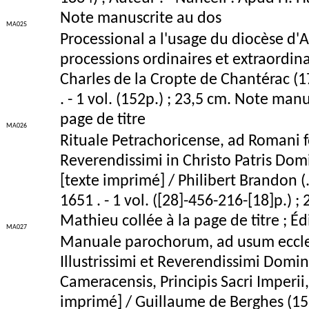
Note manuscrite au dos
MA025
Processional a l'usage du diocèse d'
processions ordinaires et extraordina
Charles de la Cropte de Chantérac (17
. - 1 vol. (152p.) ; 23,5 cm. Note ma
page de titre
MA026
Rituale Petrachoricense, ad Romani 
Reverendissimi in Christo Patris Domi
[texte imprimé] / Philibert Brandon (
1651 . - 1 vol. ([28]-456-216-[18]p.)
Mathieu collée à la page de titre ; É
MA027
Manuale parochorum, ad usum ecclesi
Illustrissimi et Reverendissimi Domin
Cameracensis, Principis Sacri Imperii
imprimé] / Guillaume de Berghes (15