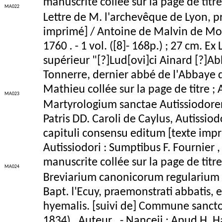
manuscrite collée sur la page de titre
MA022
Lettre de M. l'archevêque de Lyon, pr
imprimé] / Antoine de Malvin de Monta
1760 . - 1 vol. ([8]- 168p.) ; 27 cm. Ex
supérieur "[?]Lud[ovi]ci Ainard [?]Ab
Tonnerre, dernier abbé de l'Abbaye d
Mathieu collée sur la page de titre ;
MA023
Martyrologium sanctae Autissiodorensi
Patris DD. Caroli de Caylus, Autissio
capituli consensu editum [texte impri
Autissiodori : Sumptibus F. Fournier , 
manuscrite collée sur la page de titr
MA024
Breviarium canonicorum regularium o
Bapt. l'Ecuy, praemonstrati abbatis, e
hyemalis. [suivi de] Commune sancto
1834) , Auteur . - Nanceii : Apud H. Ha