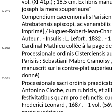
vol. (XI-41p.) ; 18,5 cm. Ex-libris ma
joseph la mere souperieure"
MA079
Compendium caeremonialis Parisiensis,
Atrebatensis episcopi, ac venerabilis
imprimé] / Hugues-Robert-Jean-Charl
Auteur . - Insulis : L. Lefort , 1832 . 
Cardinal Mathieu collée à la page de 
MA080
Processionale ordinis Cisterciensis au
Parisiis : Sebastiani Mabre-Cramoisy , 
manuscrit sur le contre-plat supérie
donné)
MA081
Processionale sacri ordinis praedica
Antonino Cloche, cum rubricis, et ali
festivitatibus quam pro defunctis: cum
Frederici Leonard , 1687 . - 1 vol. (