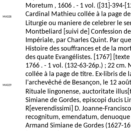
Moretum , 1606 . - 1 vol. ([31]-394-[
Cardinal Mathieu collée à la page de 
MA028
Liturgie ou maniere de celebrer le ser
Montbeliard [suivi de] Confession de
Impériale, par Charles Quint. Par que
Histoire des souffrances et de la mor
des quate Evangélistes. [1767] [texte
1766 . - 1 vol. (132-63-26p.) ; 22 c
collée à la page de titre. Ex-libris 
l'archevêché de Besançon, le 12 aoû
MA029
Rituale lingonense, auctoritate illus
Simiane de Gordes, episcopi ducis Lin
R[everendissimi] D. Joanne-Francisco
recognitum, emendatum, denuoque t
Armand Simiane de Gordes (1627-1695)