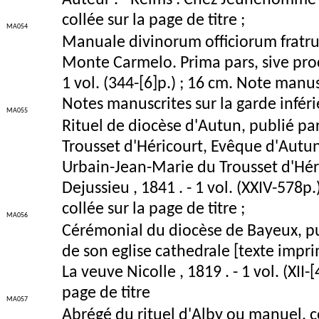
Auteur . - Reims : Chez Jeunehomme , 
collée sur la page de titre ;
MA054
Manuale divinorum officiorum fratru
Monte Carmelo. Prima pars, sive proce
1 vol. (344-[6]p.) ; 16 cm. Note manusc
Notes manuscrites sur la garde infér
MA055
Rituel de diocèse d'Autun, publié 
Trousset d'Héricourt, Evêque d'Autu
Urbain-Jean-Marie du Trousset d'Héric
Dejussieu , 1841 . - 1 vol. (XXIV-578
collée sur la page de titre ;
MA056
Cérémonial du diocèse de Bayeux, pu
de son eglise cathedrale [texte impri
La veuve Nicolle , 1819 . - 1 vol. (XII
page de titre
MA057
Abrégé du rituel d'Alby ou manuel, co