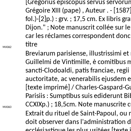
[Gregorius episcopus servus servoru
Grégoire XIII (pape) , Auteur . - [1587]
fol.)-[2]p.) : grv. ; 17,5 cm. Ex libri
Dijon." ; Note manuscrit collée sur 
car les réclames correspondent don
titre
MA062
Breviarum parisiense, illustrissimi et
Guillelmi de Vintimille, è comitibus m
sancti-Clodoaldi, patis franciae, regi
auctoritate, ac venerabilis ejusdem 
[texte imprimé] / Charles-Gaspard-Gu
Parisiis : Sumptibus suis ediderunt Bi
CCXIXp.) ; 18,5cm. Note manuscrite cu
MA063
Extrait du rituel de Saint-Papoul, ou
doit observer dans l'administration 
ecclésiastique les plus usitées [tex