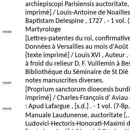
archiepiscopi Parisiensis auctoritate
imprimé] / Louis-Antoine de Noailles 
Baptistam Delespine , 1727 . - 1 vol. 
Martyrologe
MA008
[Lettres-patentes du roi, confirmative
Données à Versailles au mois d'Août
[texte imprimé] / Louis XVI , Auteur . 
à froid du relieur D. F. Vuillemin à 
Bibliothèque du Séminaire de St Dié
notes manuscrites diverses.
MA009
[Proprium sanctorum dioecesis burdig
imprimé] / Charles-François d' Aviau 
: Apud Lafargue , [s.d.] . - 1 vol. (7-
MA010
Manuale Laudunense, auctoritate [...] D
Ludovici-Hectoris-Honorati-Maximi d