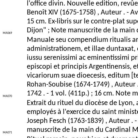
l'office divin. Nouvelle edition, rev
Benoît XIV (1675-1758) , Auteur . - Av
15 cm. Ex-libris sur le contre-plat su
Dijon" ; Note manuscrite de la main 
MA069
Manuale seu compendium ritualis ar
administrationem, et illae duntaxat,
iussu serenissimi ac eminentissimi pr
episcopi et principis Argentinensis,
vicariorum suae dioecesis, editum [
Rohan-Soubise (1674-1749) , Auteur 
1742 . - 1 vol. (411p.) ; 16 cm. Note 
MA070
Extrait du rituel du diocèse de Lyon, a
employés à l'exercice du saint minis
Joseph Fesch (1763-1839) , Auteur . - 
manuscrite de la main du Cardinal Ma
MA071