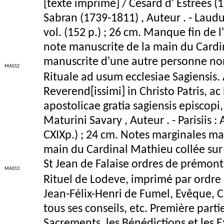
[texte imprimé] / Césard d' Estrées 
Sabran (1739-1811) , Auteur . - Laud
vol. (152 p.) ; 26 cm. Manque fin de 
note manuscrite de la main du Cardi
manuscrite d'une autre personne non
MA012
Rituale ad usum ecclesiae Sagiensis. A
Reverend[issimi] in Christo Patris, a
apostolicae gratia sagiensis episcopi,
Maturini Savary , Auteur . - Parisiis :
CXIXp.) ; 24 cm. Notes marginales ma
main du Cardinal Mathieu collée sur 
St Jean de Falaise ordres de prémont
MA013
Rituel de Lodeve, imprimé par ordre 
Jean-Félix-Henri de Fumel, Evêque, 
tous ses conseils, etc. Première part
Sacrements, les Bénédictions et les E