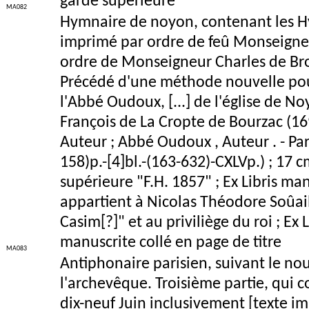
garde supérieure
MA082
Hymnaire de noyon, contenant les Hy
imprimé par ordre de feû Monseigneu
ordre de Monseigneur Charles de Bro
Précédé d'une méthode nouvelle pour
l'Abbé Oudoux, [...] de l'église de No
François de La Cropte de Bourzac (169
Auteur ; Abbé Oudoux , Auteur . - Paris
158)p.-[4]bl.-(163-632)-CXLVp.) ; 17 
supérieure "F.H. 1857" ; Ex Libris man
appartient à Nicolas Théodore Soûaill
Casim[?]" et au priviliège du roi ; Ex 
manuscrite collé en page de titre
MA083
Antiphonaire parisien, suivant le n
l'archevêque. Troisième partie, qui co
dix-neuf Juin inclusivement [texte i