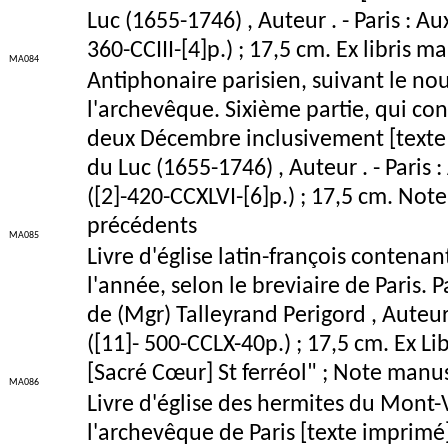
Luc (1655-1746) , Auteur . - Paris : Aux
360-CCIII-[4]p.) ; 17,5 cm. Ex libris 
MA084
Antiphonaire parisien, suivant le n
l'archevêque. Sixième partie, qui con
deux Décembre inclusivement [texte 
du Luc (1655-1746) , Auteur . - Paris :
([2]-420-CCXLVI-[6]p.) ; 17,5 cm. Not
précédents
MA085
Livre d'église latin-françois contenan
l'année, selon le breviaire de Paris. 
de (Mgr) Talleyrand Perigord , Auteur . 
([11]- 500-CCLX-40p.) ; 17,5 cm. Ex L
[Sacré Cœur] St ferréol" ; Note manusc
MA086
Livre d'église des hermites du Mont
l'archevêque de Paris [texte imprimé