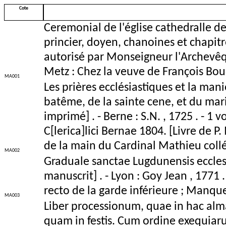
Cote
Ceremonial de l'église cathedralle d
princier, doyen, chanoines et chapitr
autorisé par Monseigneur l'Archevêq
Metz : Chez la veuve de François Bouch
MA001
Les prières ecclésiastiques et la mani
batême, de la sainte cene, et du mari
imprimé] . - Berne : S.N. , 1725 . - 1 vo
C[lerica]lici Bernae 1804. [Livre de 
de la main du Cardinal Mathieu collée
MA002
Graduale sanctae Lugdunensis ecclesi
manuscrit] . - Lyon : Goy Jean , 1771 
recto de la garde inférieure ; Manqu
MA003
Liber processionum, quae in hac alma
quam in festis. Cum ordine exequiar