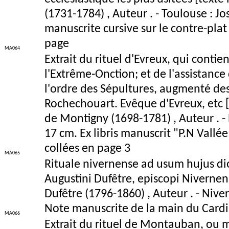
(1731-1784) , Auteur . - Toulouse : Jos
manuscrite cursive sur le contre-plat
page
MA064
Extrait du rituel d'Evreux, qui contie
l'Extrême-Onction; et de l'assistance
l'ordre des Sépultures, augmenté des 
Rochechouart. Evêque d'Evreux, etc [
de Montigny (1698-1781) , Auteur . - E
17 cm. Ex libris manuscrit "P.N Vall
collées en page 3
MA065
Rituale nivernense ad usum hujus dio
Augustini Dufêtre, episcopi Niverne
Dufêtre (1796-1860) , Auteur . - Nivern
Note manuscrite de la main du Cardin
MA066
Extrait du rituel de Montauban, ou m