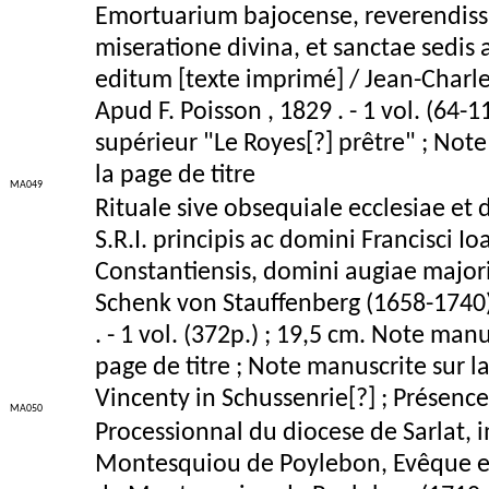
Emortuarium bajocense, reverendissim
miseratione divina, et sanctae sedis 
editum [texte imprimé] / Jean-Charle
Apud F. Poisson , 1829 . - 1 vol. (64-1
supérieur "Le Royes[?] prêtre" ; Not
la page de titre
MA049
Rituale sive obsequiale ecclesiae et 
S.R.I. principis ac domini Francisci Io
Constantiensis, domini augiae majori
Schenk von Stauffenberg (1658-1740) 
. - 1 vol. (372p.) ; 19,5 cm. Note ma
page de titre ; Note manuscrite sur la
Vincenty in Schussenrie[?] ; Présence
MA050
Processionnal du diocese de Sarlat,
Montesquiou de Poylebon, Evêque et 