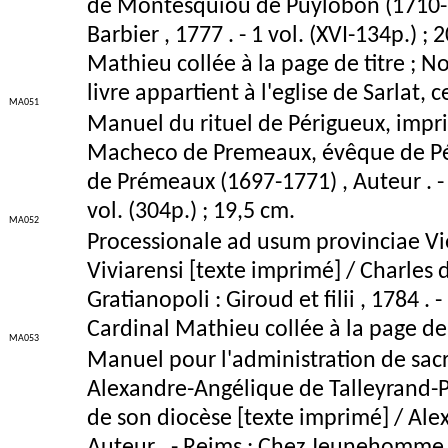
de Montesquiou de Puylobon (1710-1777
Barbier , 1777 . - 1 vol. (XVI-134p.) 
Mathieu collée à la page de titre ; N
livre appartient à l'eglise de Sarlat, c
MA051
Manuel du rituel de Périgueux, impr
Macheco de Premeaux, évêque de Pér
de Prémeaux (1697-1771) , Auteur . - Pa
vol. (304p.) ; 19,5 cm.
MA052
Processionale ad usum provinciae Vie
Viviarensi [texte imprimé] / Charles 
Gratianopoli : Giroud et filii , 1784 .
Cardinal Mathieu collée à la page de 
MA053
Manuel pour l'administration de sac
Alexandre-Angélique de Talleyrand-Pé
de son diocèse [texte imprimé] / Ale