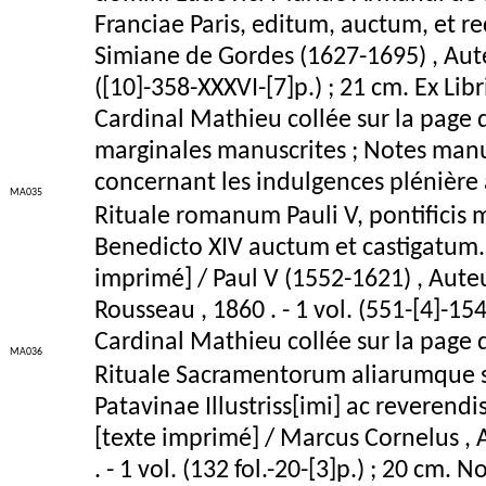
Franciae Paris, editum, auctum, et 
Simiane de Gordes (1627-1695) , Auteu
([10]-358-XXXVI-[7]p.) ; 21 cm. Ex Li
Cardinal Mathieu collée sur la page d
marginales manuscrites ; Notes manus
concernant les indulgences plénière à
MA035
Rituale romanum Pauli V, pontificis m
Benedicto XIV auctum et castigatum
imprimé] / Paul V (1552-1621) , Auteur
Rousseau , 1860 . - 1 vol. (551-[4]-1
Cardinal Mathieu collée sur la page d
MA036
Rituale Sacramentorum aliarumque sa
Patavinae Illustriss[imi] ac reverendi
[texte imprimé] / Marcus Cornelus , 
. - 1 vol. (132 fol.-20-[3]p.) ; 20 cm