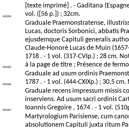
[texte imprimé] . - Gaditana (Espagn
vol. ([56 p.]) ; 32cm.
MA004
Graduale Praemonstratense, illustris
Lucas, doctoris Sorbonici, abbatis Pr
ejusdemque Capituli generalis autho
Claude-Honoré Lucas de Muin (1657-17
1718 . - 1 vol. (317-CVIp.) ; 28 cm. 
à la page de titre ; Présence de fermo
MA005
Graduale ad usum ordinis Praemonstra
1787 . - 1 vol. (444-CXIXp.) ; 30,5 c
MA006
Graduale recens impressum missis c
inserviens. Ad usum sacri ordinis Cart
Ioannis Gregoire , 1674 . - 1 vol. (51
MA007
Martyrologium Parisiense, cum canon
absolutionem Capituli juxta ritum Pa