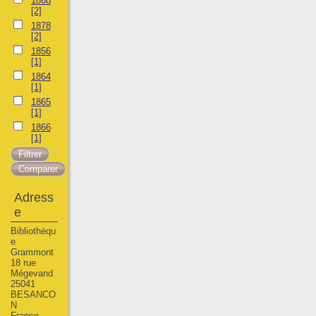
1868
[2]
1878
[2]
1856
[1]
1864
[1]
1865
[1]
1866
[1]
Adress
e
Bibliothèqu
e
Grammont
18 rue
Mégevand
25041
BESANCO
N
France