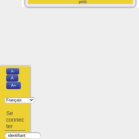
pmb
A-
A
A+
Se
connec
ter