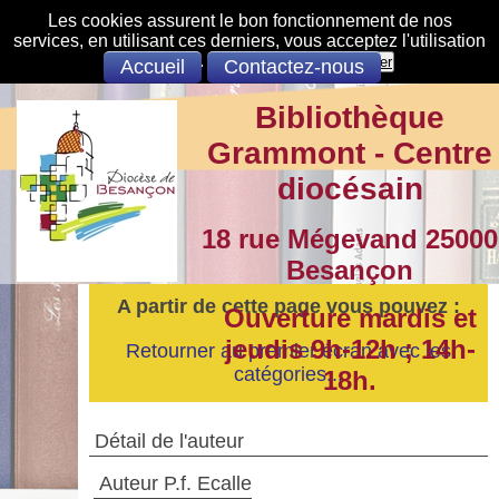
Les cookies assurent le bon fonctionnement de nos
services, en utilisant ces derniers, vous acceptez l'utilisation
des cookies.
S'opposer
Accepter
Accueil
Contactez-nous
Bibliothèque
Grammont - Centre
diocésain
18 rue Mégevand 25000
Besançon
A partir de cette page vous pouvez :
Ouverture mardis et
jeudis 9h-12h ; 14h-
Retourner au premier écran avec les
catégories...
18h.
Détail de l'auteur
Auteur P.f. Ecalle