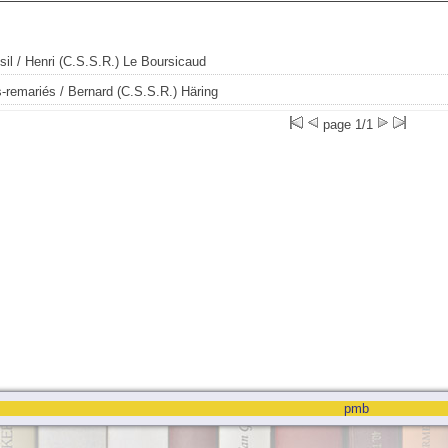
il
/ Henri (C.S.S.R.) Le Boursicaud
s-remariés
/ Bernard (C.S.S.R.) Häring
page 1/1
pmb