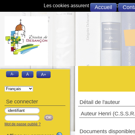
Les cookies assurent le bon fonctionnement 
Accueil
Cont
A-
A
A+
Se connecter
Détail de l'auteur
Auteur Henri (C.S.S.R
Mot de passe oublié ?
Documents disponibles 