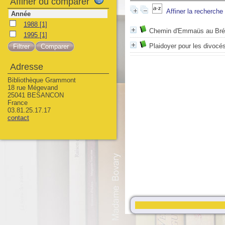
Affiner ou comparer
Affiner la recherche
Année
1988
[1]
Chemin d'Emmaüs au Brés
1995
[1]
Plaidoyer pour les divocé
Adresse
Bibliothèque Grammont
18 rue Mégevand
25041 BESANCON
France
03.81.25.17.17
contact