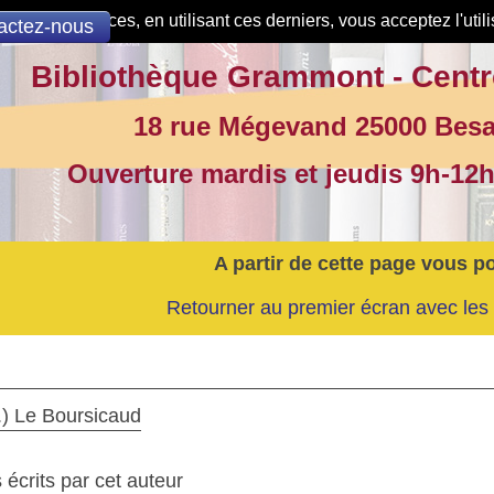
de nos services, en utilisant ces derniers, vous acceptez l'util
actez-nous
Bibliothèque Grammont - Centr
18 rue Mégevand 25000 Bes
Ouverture mardis et jeudis 9h-12h
A partir de cette page vous p
Retourner au premier écran avec les 
.) Le Boursicaud
écrits par cet auteur