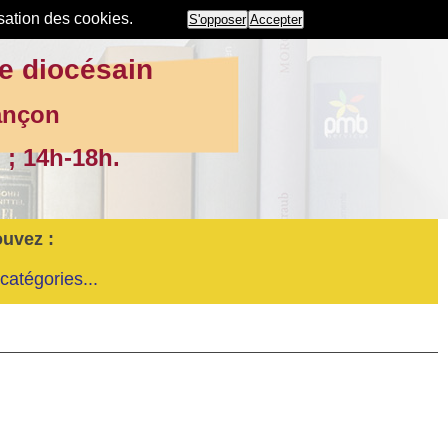
isation des cookies.
S'opposer
Accepter
e diocésain
ançon
 ; 14h-18h.
ouvez :
catégories...