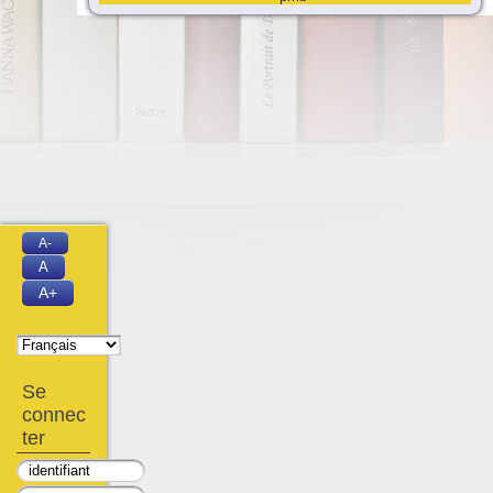
A-
A
A+
Se
connec
ter