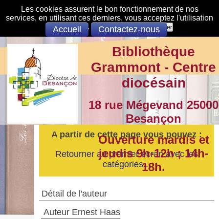
Les cookies assurent le bon fonctionnement de nos
services, en utilisant ces derniers, vous acceptez l'utilisation
des cookies.
S'opposer
Accepter
Accueil
Contactez-nous
Bibliothèque
Grammont - Centre
diocésain
18 rue Mégevand 25000
Besançon
A partir de cette page vous pouvez :
Ouverture mardis et
jeudis 9h-12h ; 14h-
Retourner au premier écran avec les
catégories...
18h.
Détail de l'auteur
Auteur Ernest Haas