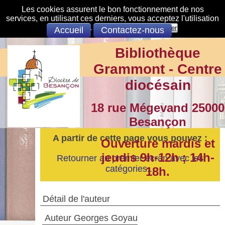
Les cookies assurent le bon fonctionnement de nos
services, en utilisant ces derniers, vous acceptez l'utilisation
des cookies.
S'opposer
Accepter
Accueil
Contactez-nous
Bibliothèque
Grammont - Centre
diocésain
18 rue Mégevand 25000
Besançon
A partir de cette page vous pouvez :
Ouverture mardis et
jeudis 9h-12h ; 14h-
Retourner au premier écran avec les
catégories...
18h.
Détail de l'auteur
Auteur Georges Goyau