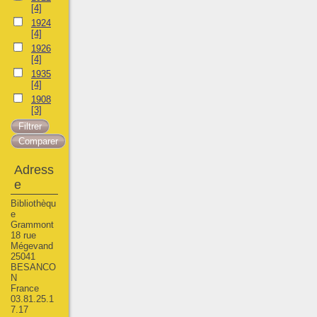
[4]
1924
[4]
1926
[4]
1935
[4]
1908
[3]
Adress
e
Bibliothèqu
e
Grammont
18 rue
Mégevand
25041
BESANCO
N
France
03.81.25.1
7.17