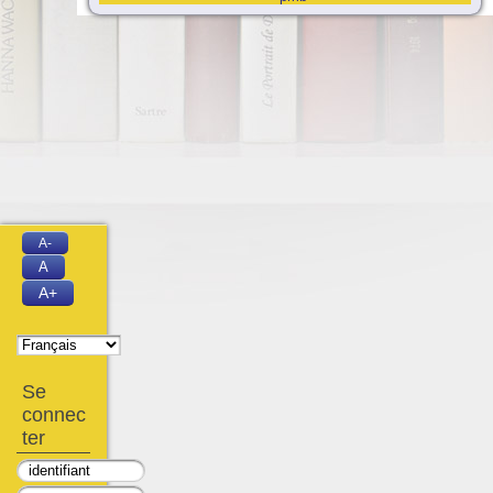
A-
A
A+
Se
connec
ter