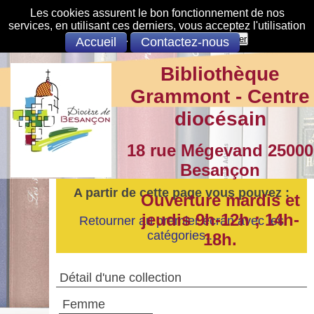
Les cookies assurent le bon fonctionnement de nos
services, en utilisant ces derniers, vous acceptez l'utilisation
des cookies.
S'opposer
Accepter
Accueil
Contactez-nous
Bibliothèque
Grammont - Centre
diocésain
18 rue Mégevand 25000
Besançon
A partir de cette page vous pouvez :
Ouverture mardis et
jeudis 9h-12h ; 14h-
Retourner au premier écran avec les
catégories...
18h.
Détail d'une collection
Femme