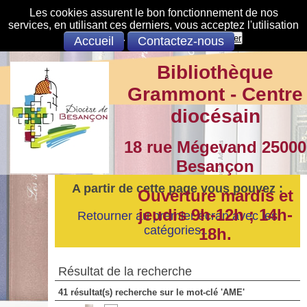
Les cookies assurent le bon fonctionnement de nos
services, en utilisant ces derniers, vous acceptez l'utilisation
des cookies.
S'opposer
Accepter
Accueil
Contactez-nous
Bibliothèque
Grammont - Centre
diocésain
18 rue Mégevand 25000
Besançon
A partir de cette page vous pouvez :
Ouverture mardis et
jeudis 9h-12h ; 14h-
Retourner au premier écran avec les
catégories...
18h.
Résultat de la recherche
41 résultat(s) recherche sur le mot-clé 'AME'