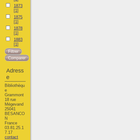
1873
[1]
1875
[1]
1878
[1]
1883
[1]
Adress
e
Bibliothèqu
e
Grammont
18 rue
Mégevand
25041
BESANCO
N
France
03.81.25.1
7.17
contact