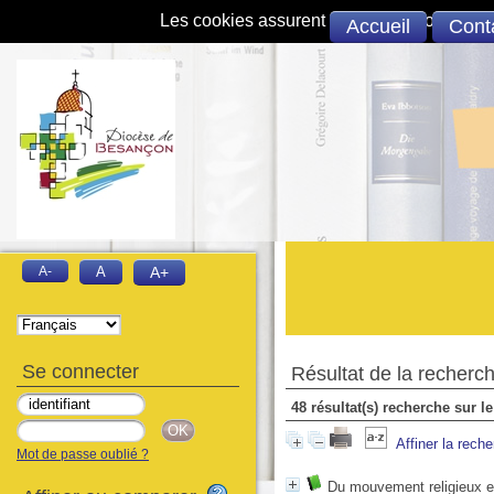
Les cookies assurent le bon fonctionnement 
Accueil
Cont
A-
A
A+
Se connecter
Résultat de la recherc
48 résultat(s) recherche sur
Affiner la rech
Mot de passe oublié ?
Du mouvement religieux e