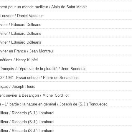
ment pour un monde meilleur
/ Alain de Saint Meloir
 ouvrier
/ Daniel Vasseur
vrier
/ Edouard Dolleans
vrier
/ Edouard Dolleans
vrier
/ Edouard Dolleans
vrier en France
/ Jean Montreuil
rétiens
/ Henry Klipfel
ançais à l'épreuve de la pluralité
/ Jean Baudouin
32-1941- Essai critique
/ Pierre de Senarclens
nçais
/ Joseph Hours
nt ouvrier à Besançon
/ Michel Cordillot
 - 1° partie : la nature en général
/ Joseph de (S.J.) Tonquedec
lleur
/ Riccardo (S.J.) Lombardi
lleur
/ Riccardo (S.J.) Lombardi
lleur
/ Riccardo (S.J.) Lombardi