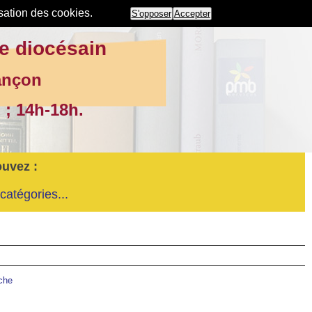
isation des cookies.
S'opposer
Accepter
e diocésain
ançon
 ; 14h-18h.
ouvez :
catégories...
rche