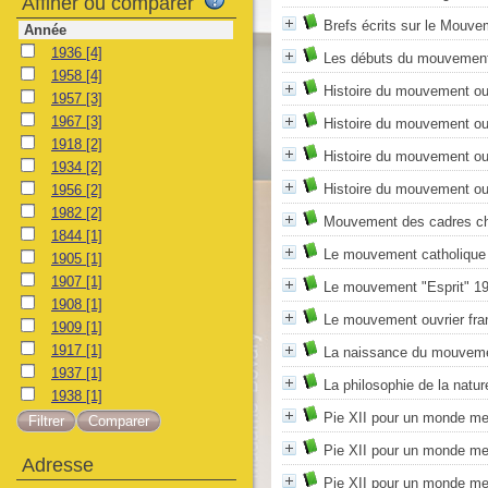
Affiner ou comparer
Brefs écrits sur le Mouve
Année
1936
[4]
Les débuts du mouvement
1958
[4]
Histoire du mouvement ou
1957
[3]
1967
[3]
Histoire du mouvement ou
1918
[2]
Histoire du mouvement ou
1934
[2]
Histoire du mouvement ou
1956
[2]
1982
[2]
Mouvement des cadres ch
1844
[1]
Le mouvement catholique fr
1905
[1]
1907
[1]
Le mouvement "Esprit" 19
1908
[1]
Le mouvement ouvrier fra
1909
[1]
1917
[1]
La naissance du mouveme
1937
[1]
La philosophie de la nature
1938
[1]
Pie XII pour un monde mei
Pie XII pour un monde mei
Adresse
Pie XII pour un monde mei