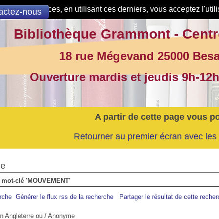
de nos services, en utilisant ces derniers, vous acceptez l'util
actez-nous
Bibliothèque Grammont - Centr
18 rue Mégevand 25000 Bes
Ouverture mardis et jeudis 9h-12h
A partir de cette page vous p
Retourner au premier écran avec les 
he
 le mot-clé 'MOUVEMENT'
erche
Générer le flux rss de la recherche
Partager le résultat de cette reche
n Angleterre ou
/ Anonyme