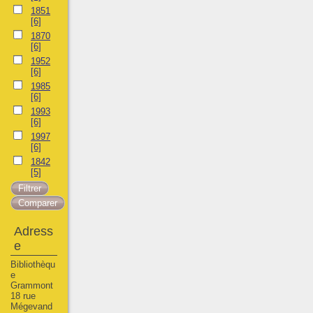
1851
[6]
1870
[6]
1952
[6]
1985
[6]
1993
[6]
1997
[6]
1842
[5]
Adress
e
Bibliothèqu
e
Grammont
18 rue
Mégevand