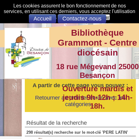
Les cookies assurent le bon fonctionnement de nos
services, en utilisant ces derniers, vous acceptez l'utilisation
des cookies.
S'opposer
Accepter
Accueil
Contactez-nous
Bibliothèque
Grammont - Centre
diocésain
18 rue Mégevand 25000
Besançon
A partir de cette page vous pouvez :
Ouverture mardis et
jeudis 9h-12h ; 14h-
Retourner au premier écran avec les
catégories...
18h.
Résultat de la recherche
298 résultat(s) recherche sur le mot-clé 'PERE LATIN'