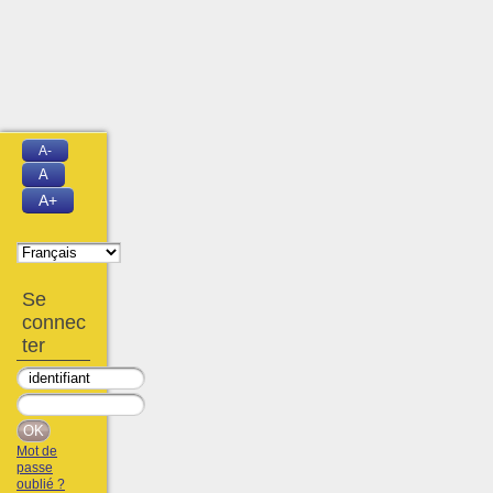
A-
A
A+
Se
connec
ter
Mot de
passe
oublié ?