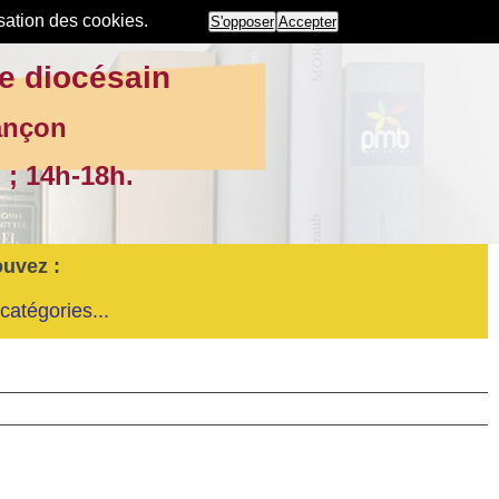
isation des cookies.
S'opposer
Accepter
e diocésain
ançon
 ; 14h-18h.
ouvez :
catégories...