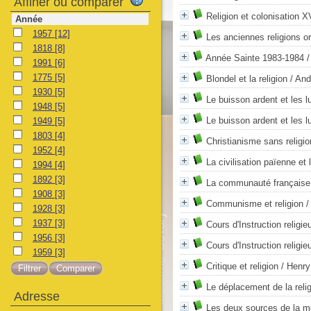
Affiner ou comparer
Religion et colonisation X
Année
1957
[12]
Les anciennes religions or
1818
[8]
Année Sainte 1983-1984
/
1991
[6]
1775
[5]
Blondel et la religion
/ And
1930
[5]
Le buisson ardent et les l
1948
[5]
Le buisson ardent et les l
1949
[5]
1803
[4]
Christianisme sans religio
1952
[4]
La civilisation païenne et l
1994
[4]
1892
[3]
La communauté française 
1908
[3]
Communisme et religion
/
1928
[3]
1937
[3]
Cours d'Instruction religieu
1956
[3]
Cours d'Instruction religieu
1959
[3]
Critique et religion
/ Henr
Le déplacement de la reli
Adresse
Les deux sources de la mor