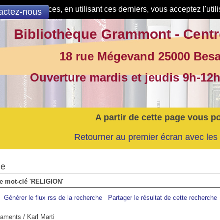
de nos services, en utilisant ces derniers, vous acceptez l'util
actez-nous
Bibliothèque Grammont - Centr
18 rue Mégevand 25000 Bes
Ouverture mardis et jeudis 9h-12h
A partir de cette page vous p
Retourner au premier écran avec les 
he
le mot-clé 'RELIGION'
Générer le flux rss de la recherche
Partager le résultat de cette recherche
staments
/ Karl Marti