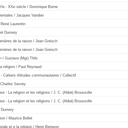
VIe - XXe siècle
/ Dominique Borne
ientales
/ Jacques Vandier
 René Laurentin
ré Dumery
umières de la raison
/ Jean Greisch
umières de la raison
/ Jean Greisch
n
/ Gustave (Mgr) Thils
a religion
/ Paul Reynaud
- Cahiers d'études communautaires
/ Collectif
 Charles Sevrey
se - La religion et les religions
/ J. C. (Abbé) Broussolle
se - La religion et les religions
/ J. C. (Abbé) Broussolle
y Dumery
gion
/ Maurice Bellet
ale et e la religion
/ Henri Bergson