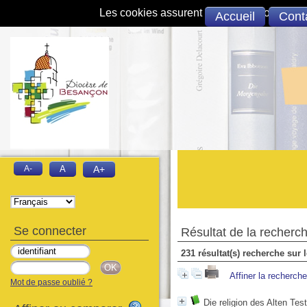
Les cookies assurent le bon fonctionnement 
Accueil
Cont
A-
A
A+
Se connecter
Résultat de la recherc
231 résultat(s) recherche sur 
Affiner la recherche
Mot de passe oublié ?
Die religion des Alten Te