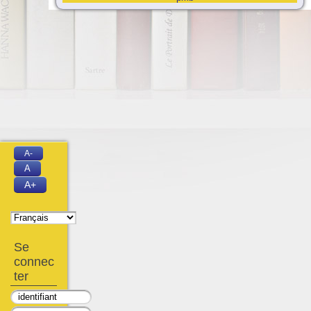
A-
A
A+
Se
connec
ter