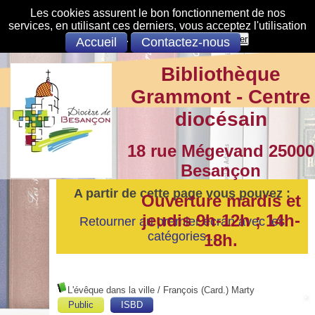
Les cookies assurent le bon fonctionnement de nos
services, en utilisant ces derniers, vous acceptez l'utilisation
des cookies.
S'opposer
Accepter
Accueil
Contactez-nous
Bibliothèque
Grammont - Centre
diocésain
18 rue Mégevand 25000
Besançon
A partir de cette page vous pouvez :
Ouverture mardis et
jeudis 9h-12h ; 14h-
Retourner au premier écran avec les
catégories...
18h.
L'évêque dans la ville
/ François (Card.) Marty
Public
ISBD