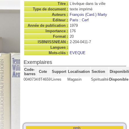
Titre :
L'évêque dans la ville
Type de document :
texte imprimé
Auteurs :
François (Card.) Marty
Editeur :
Paris : Cerf
Année de publication :
1979
Importance :
176
Format :
20
ISBN/ISSN/EAN :
2-204-0411-7
Langues :
Mots-clés :
EVEQUE
Exemplaires
Code-
Cote
Support
Localisation
Section
Disponibili
barres
0040734
8T4659
Livres
Magasin
Spiritualité
Disponible
pmb