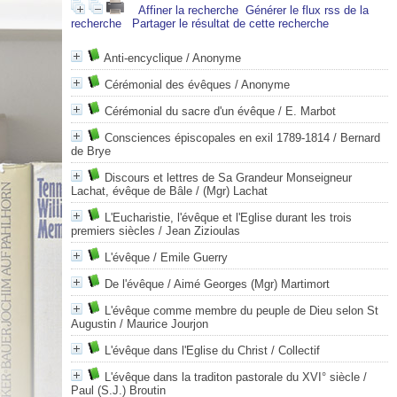
Affiner la recherche
Générer le flux rss de la
recherche
Partager le résultat de cette recherche
Anti-encyclique
/ Anonyme
Cérémonial des évêques
/ Anonyme
Cérémonial du sacre d'un évêque
/ E. Marbot
Consciences épiscopales en exil 1789-1814
/ Bernard
de Brye
Discours et lettres de Sa Grandeur Monseigneur
Lachat, évêque de Bâle
/ (Mgr) Lachat
L'Eucharistie, l'évêque et l'Eglise durant les trois
premiers siècles
/ Jean Zizioulas
L'évêque
/ Emile Guerry
De l'évêque
/ Aimé Georges (Mgr) Martimort
L'évêque comme membre du peuple de Dieu selon St
Augustin
/ Maurice Jourjon
L'évêque dans l'Eglise du Christ
/ Collectif
L'évêque dans la traditon pastorale du XVI° siècle
/
Paul (S.J.) Broutin