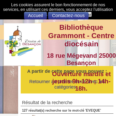
Les cookies assurent le bon fonctionnement de nos
services, en utilisant ces derniers, vous acceptez l'utilisation
des cookies.
S'opposer
Accepter
Accueil
Contactez-nous
Bibliothèque
Grammont - Centre
diocésain
18 rue Mégevand 25000
Besançon
A partir de cette page vous pouvez :
Ouverture mardis et
jeudis 9h-12h ; 14h-
Retourner au premier écran avec les
catégories...
18h.
Résultat de la recherche
127 résultat(s) recherche sur le mot-clé 'EVEQUE'