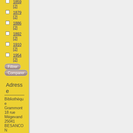
1859
[2]
1879
[2]
1886
[2]
1892
[2]
1910
[2]
1954
[2]
Adress
e
Bibliothèqu
e
Grammont
18 rue
Mégevand
25041
BESANCO
N