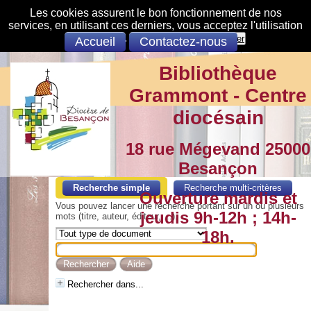
Les cookies assurent le bon fonctionnement de nos
services, en utilisant ces derniers, vous acceptez l'utilisation
des cookies.
S'opposer
Accepter
Accueil
Contactez-nous
Bibliothèque
Grammont - Centre
diocésain
18 rue Mégevand 25000
Besançon
Recherche simple
Recherche multi-critères
Ouverture mardis et
Vous pouvez lancer une recherche portant sur un ou plusieurs
jeudis 9h-12h ; 14h-
mots (titre, auteur, éditeur, ...).
18h.
Rechercher dans...