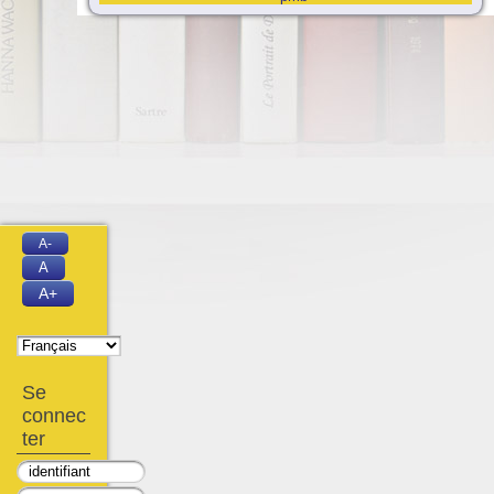
A-
A
A+
Se
connec
ter