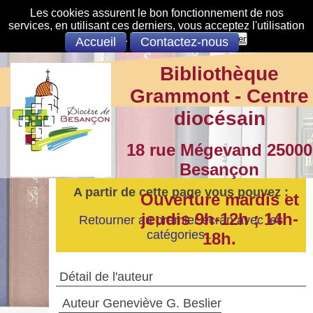
Les cookies assurent le bon fonctionnement de nos
services, en utilisant ces derniers, vous acceptez l'utilisation
des cookies.
S'opposer
Accepter
Accueil
Contactez-nous
Bibliothèque
Grammont - Centre
diocésain
18 rue Mégevand 25000
Besançon
A partir de cette page vous pouvez :
Ouverture mardis et
jeudis 9h-12h ; 14h-
Retourner au premier écran avec les
catégories...
18h.
Détail de l'auteur
Auteur Geneviève G. Beslier