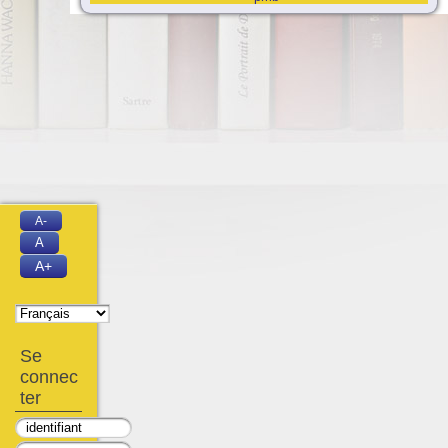
A-
A
A+
Se
connec
ter