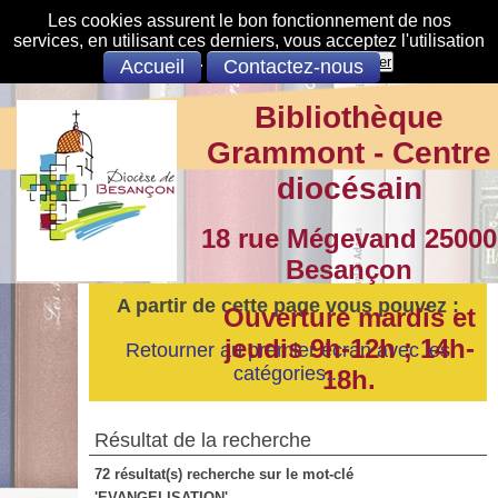
Les cookies assurent le bon fonctionnement de nos
services, en utilisant ces derniers, vous acceptez l'utilisation
des cookies.
S'opposer
Accepter
Accueil
Contactez-nous
Bibliothèque
Grammont - Centre
diocésain
18 rue Mégevand 25000
Besançon
A partir de cette page vous pouvez :
Ouverture mardis et
jeudis 9h-12h ; 14h-
Retourner au premier écran avec les
catégories...
18h.
Résultat de la recherche
72 résultat(s) recherche sur le mot-clé
'EVANGELISATION'