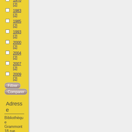
1970
[2]
1983
[2]
1985
[2]
1993
[2]
2000
[2]
2004
[2]
2007
[2]
2009
[2]
Adress
e
Bibliothèqu
e
Grammont
18 rue