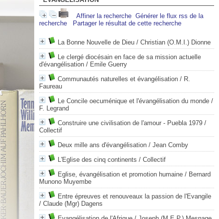
Affiner la recherche
Générer le flux rss de la
recherche
Partager le résultat de cette recherche
La Bonne Nouvelle de Dieu
/ Christian (O.M.I.) Dionne
Le clergé diocésain en face de sa mission actuelle
d'évangélisation
/ Emile Guerry
Communautés naturelles et évangélisation
/ R.
Faureau
Le Concile oecuménique et l'évangélisation du monde
/
F. Legrand
Construire une civilisation de l'amour - Puebla 1979
/
Collectif
Deux mille ans d'évangélisation
/ Jean Comby
L'Eglise des cinq continents
/ Collectif
Eglise, évangélisation et promotion humaine
/ Bernard
Munono Muyembe
Entre épreuves et renouveaux la passion de l'Evangile
/ Claude (Mgr) Dagens
Evangélisation de l'Afrique
/ Joseph (M.E.P.) Mesnage