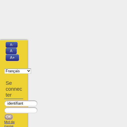
A-
A
A+
Se
connec
ter
Mot de
passe