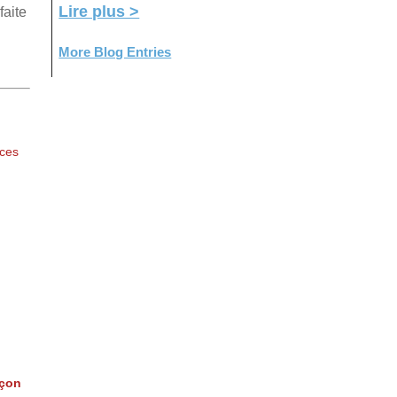
Lire plus >
faite
More Blog Entries
ices
nçon