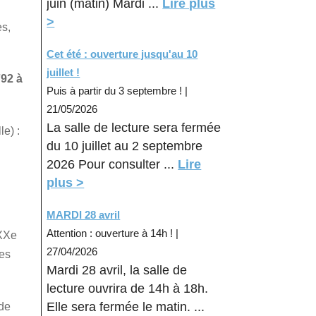
juin (matin) Mardi ...
Lire plus
>
es,
Cet été : ouverture jusqu'au 10
juillet !
92 à
Puis à partir du 3 septembre !
|
21/05/2026
La salle de lecture sera fermée
le) :
du 10 juillet au 2 septembre
2026 Pour consulter ...
Lire
plus >
MARDI 28 avril
Attention : ouverture à 14h !
|
-XXe
27/04/2026
ées
Mardi 28 avril, la salle de
lecture ouvrira de 14h à 18h.
Elle sera fermée le matin. ...
 de