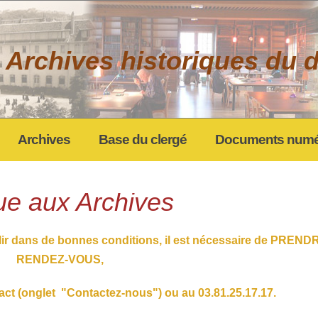
 Archives historiques du
Archives
Base du clergé
Documents numé
ue aux Archives
lir dans de bonnes conditions, il est nécessaire de PREND
RENDEZ-VOUS,
tact (onglet "Contactez-nous") ou au 03.81.25.17.17.