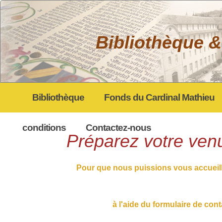
Bibliothèque &
Bibliothèque
Fonds du Cardinal Mathieu
My gpEasy CMS
conditions
Contactez-nous
Préparez votre ven
Pour que nous puissions vous accueil
à l'aide du formulaire de con