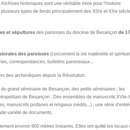
 Archives historiques sont une
vérita
ble mine pour l'histoire
 plusieurs types de fonds principalement des XIXe et XXe siècl
es et sépultures
des paroisses du diocèse de Besançon
de 17
astorales des paroisses
(concernent la vie matérielle et spirituel
onfréries, correspondances, bulletins paroissiaux...
rs des archevêques depuis la Révolution.
 du grand séminaire de Besançon, des petits séminaires ; les
métropolitain de Besançon ; Des ensembles de manuscrits XVIe
es, manuscrits profanes et religieux inédits...) ; une série d'entr
ande variété de documents.
lement environ 900 mètres linéaires. Elles ont quitté les locaux