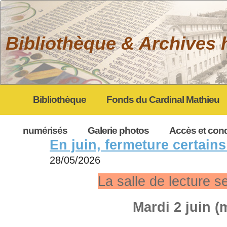
Bibliothèque & Archives 
Bibliothèque
Fonds du Cardinal Mathieu
My gpEasy CMS
numérisés
Galerie photos
Accès et cond
En juin, fermeture certains
28/05/2026
La salle de lecture s
Mardi 2 juin (