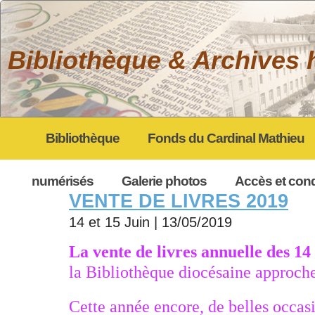
Bibliothèque & Archives 
Bibliothèque
Fonds du Cardinal Mathieu
My gpEasy CMS
numérisés
Galerie photos
Accès et cond
VENTE DE LIVRES 2019
14 et 15 Juin
|
13/05/2019
La vente de livres annuelle des 14 
la Bibliothèque diocésaine approche
Cette année encore, de belles occasi