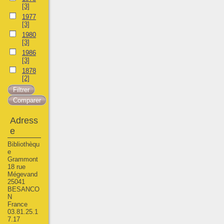
[3]
1977
[3]
1980
[3]
1986
[3]
1878
[2]
Adress
e
Bibliothèqu
e
Grammont
18 rue
Mégevand
25041
BESANCO
N
France
03.81.25.1
7.17