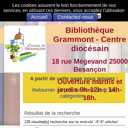
Les cookies assurent le bon fonctionnement de nos
services, en utilisant ces derniers, vous acceptez l'utilisation
des cookies.
S'opposer
Accepter
Accueil
Contactez-nous
Bibliothèque
Grammont - Centre
diocésain
18 rue Mégevand 25000
Besançon
A partir de cette page vous pouvez :
Ouverture mardis et
jeudis 9h-12h ; 14h-
Retourner au premier écran avec les
catégories...
18h.
Résultat de la recherche
135 résultat(s) recherche sur le mot-clé '-4°-5° siècles'