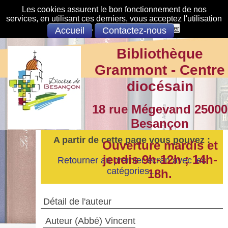
Les cookies assurent le bon fonctionnement de nos
services, en utilisant ces derniers, vous acceptez l'utilisation
des cookies.
S'opposer
Accepter
Accueil
Contactez-nous
Bibliothèque
Grammont - Centre
diocésain
18 rue Mégevand 25000
Besançon
A partir de cette page vous pouvez :
Ouverture mardis et
jeudis 9h-12h ; 14h-
Retourner au premier écran avec les
catégories...
18h.
Détail de l'auteur
Auteur (Abbé) Vincent