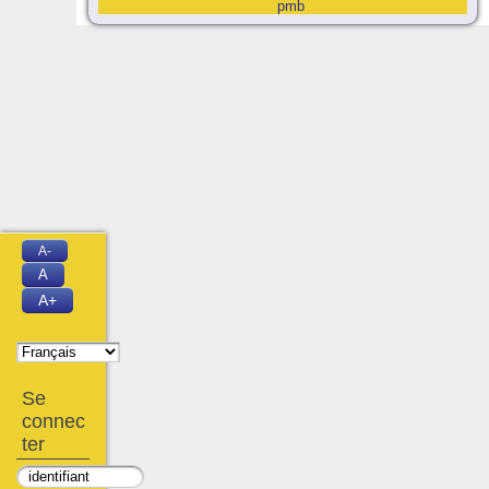
pmb
A-
A
A+
Se
connec
ter