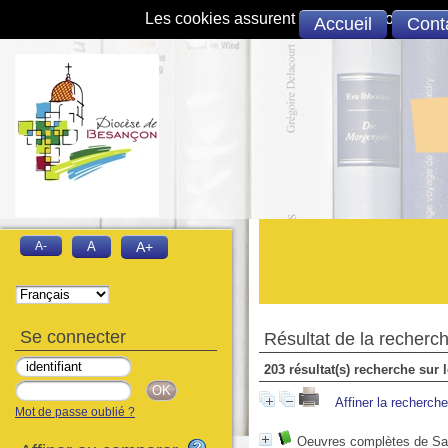
Les cookies assurent le bon fonctionnement 
Accueil
Cont
A-
A
A+
Se connecter
Résultat de la recherc
203 résultat(s) recherche sur
Affiner la recherche
Mot de passe oublié ?
Oeuvres complètes de Sain