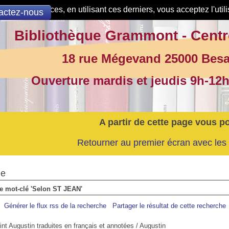
de nos services, en utilisant ces derniers, vous acceptez l'util
actez-nous
Bibliothèque Grammont - Centr
18 rue Mégevand 25000 Bes
Ouverture mardis et jeudis 9h-12h
A partir de cette page vous p
Retourner au premier écran avec les 
he
 le mot-clé 'Selon ST JEAN'
Générer le flux rss de la recherche
Partager le résultat de cette recherche
t Augustin traduites en français et annotées
/ Augustin