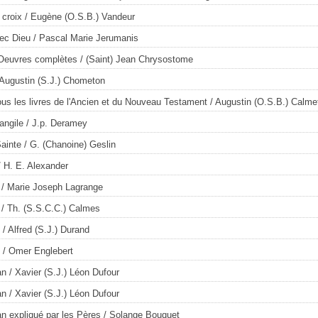
 croix
/ Eugène (O.S.B.) Vandeur
ec Dieu
/ Pascal Marie Jerumanis
Oeuvres complètes
/ (Saint) Jean Chrysostome
Augustin (S.J.) Chometon
tous les livres de l'Ancien et du Nouveau Testament
/ Augustin (O.S.B.) Calme
angile
/ J.p. Deramey
Sainte
/ G. (Chanoine) Geslin
 H. E. Alexander
/ Marie Joseph Lagrange
/ Th. (S.S.C.C.) Calmes
/ Alfred (S.J.) Durand
/ Omer Englebert
an
/ Xavier (S.J.) Léon Dufour
an
/ Xavier (S.J.) Léon Dufour
an expliqué par les Pères
/ Solange Bouquet