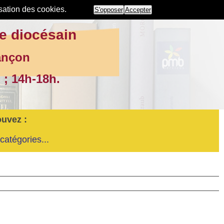
isation des cookies.
S'opposer
Accepter
e diocésain
ançon
 ; 14h-18h.
ouvez :
catégories...