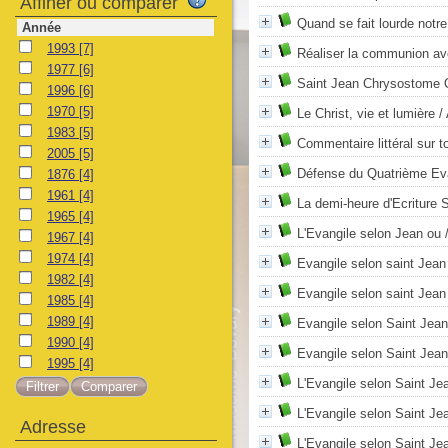
Affiner ou comparer
Quand se fait lourde notre
Année
1993
[7]
Réaliser la communion av
1977
[6]
Saint Jean Chrysostome 
1996
[6]
1970
[5]
Le Christ, vie et lumière
/ 
1983
[5]
Commentaire littéral sur 
2005
[5]
Défense du Quatrième Ev
1876
[4]
1961
[4]
La demi-heure d'Ecriture 
1965
[4]
L'Evangile selon Jean ou
/
1967
[4]
1974
[4]
Evangile selon saint Jean
1982
[4]
Evangile selon saint Jean
1985
[4]
1989
[4]
Evangile selon Saint Jean
1990
[4]
Evangile selon Saint Jean
1995
[4]
L'Evangile selon Saint Je
L'Evangile selon Saint Je
Adresse
L'Evangile selon Saint Je