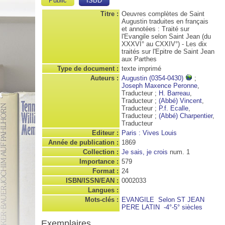
Public
ISBD
Titre :
Oeuvres complètes de Saint
Augustin traduites en français
et annotées : Traité sur
l'Evangile selon Saint Jean (du
XXXVI° au CXXIV°) - Les dix
traités sur l'Epitre de Saint Jean
aux Parthes
Type de document :
texte imprimé
Auteurs :
Augustin (0354-0430)
;
Joseph Maxence Peronne
,
Traducteur ;
H. Barreau
,
Traducteur ;
(Abbé) Vincent
,
Traducteur ;
P.f. Ecalle
,
Traducteur ;
(Abbé) Charpentier
,
Traducteur
Editeur :
Paris : Vives Louis
Année de publication :
1869
Collection :
Je sais, je crois
num. 1
Importance :
579
Format :
24
ISBN/ISSN/EAN :
0002033
Langues :
Mots-clés :
EVANGILE
Selon ST JEAN
PERE LATIN
-4°-5° siècles
Exemplaires