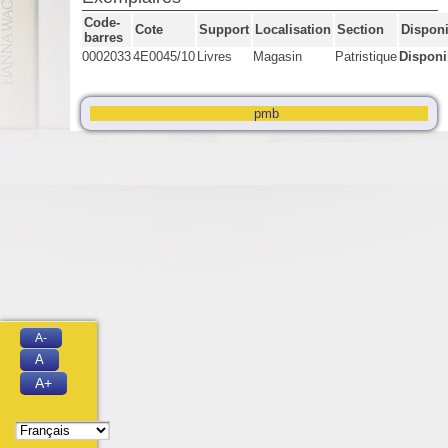
Code-
Cote
Support
Localisation
Section
Disponi
barres
0002033
4E0045/10
Livres
Magasin
Patristique
Disponi
pmb
A-
A
A+