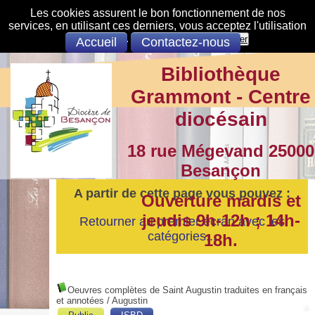
Les cookies assurent le bon fonctionnement de nos
services, en utilisant ces derniers, vous acceptez l'utilisation
des cookies.
S'opposer
Accepter
Accueil
Contactez-nous
Bibliothèque
Grammont - Centre
diocésain
18 rue Mégevand 25000
Besançon
A partir de cette page vous pouvez :
Ouverture mardis et
jeudis 9h-12h ; 14h-
Retourner au premier écran avec les
catégories...
18h.
Oeuvres complètes de Saint Augustin traduites en français
et annotées
/ Augustin