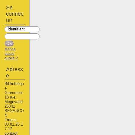
Se
connec
ter
Mot de
passe
oublié ?
Adress
e
Bibliothèqu
e
Grammont
18 rue
Mégevand
25041
BESANCO
N
France
03.81.25.1
7.17
contact